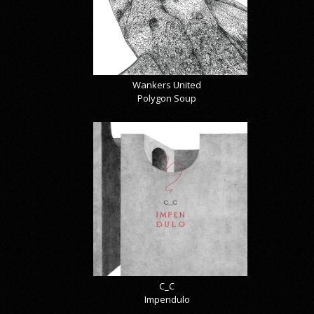
Wankers United
Polygon Soup
C_C
Impendulo