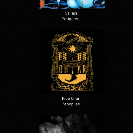
Osilasi
Peripateo
Froe Char
Panoplies