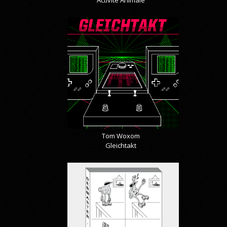
Activité Animale
Tom Woxom
Gleichtakt