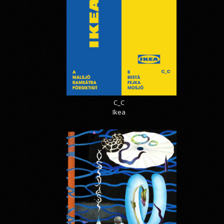
C_C
Ikea