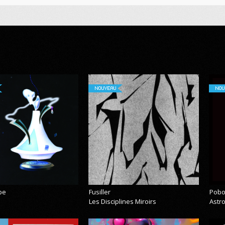
NOUVEAU
NOU
pe
Fusiller
Pobo
Les Disciplines Miroirs
Astr