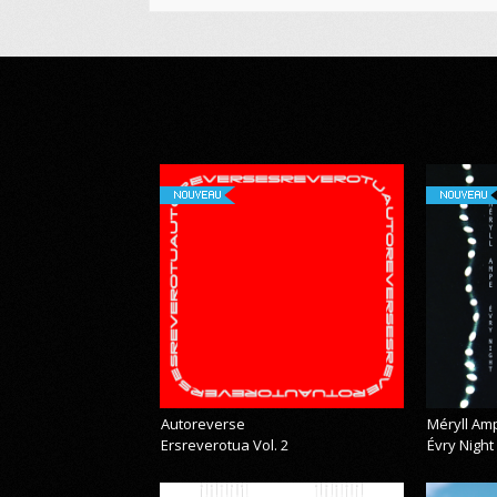
NOUVEAU
NOUVEAU
Autoreverse
Méryll Am
Ersreverotua Vol. 2
Évry Night