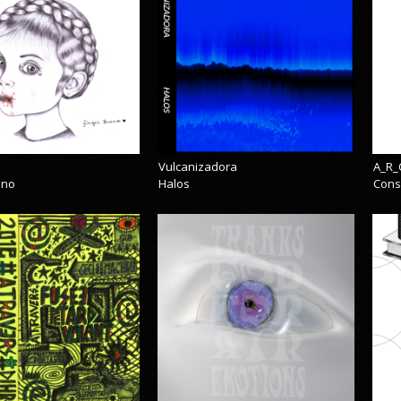
Vulcanizadora
A_R_
eno
Halos
Cons