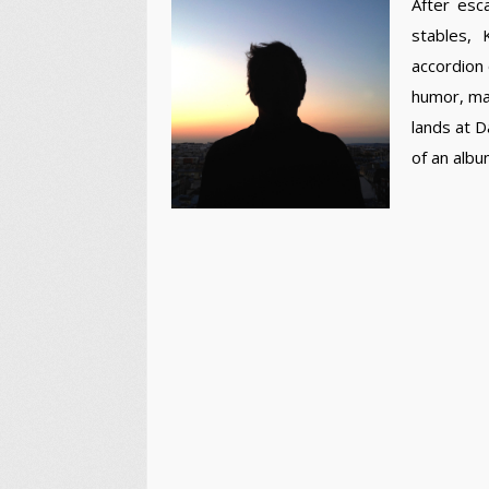
After esc
stables, 
accordion 
humor, mas
lands at D
of an albu