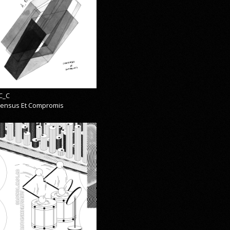
C_C
ensus Et Compromis