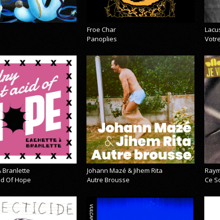
Froe Char
Lacu
Panoplies
Votre
 Branlette
Johann Mazé & Jihem Rita
Raym
cid Of Hope
Autre Brousse
Ce So