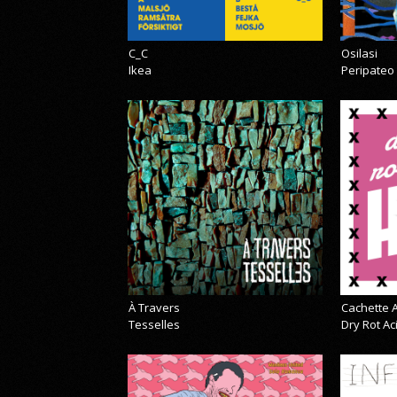
C_C
Osilasi
Ikea
Peripateo
À Travers
Cachette A
Tesselles
Dry Rot A