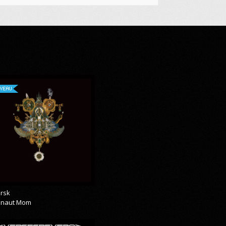
VEAU
rsk
onaut Mom