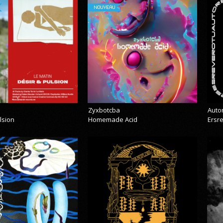
NOUVEAU
Zyxbotcba
Auto
lsion
Homemade Acid
Ersr