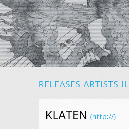
RELEASES
ARTISTS
I
KLATEN
(http://)