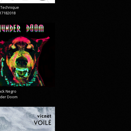
& Technique
17182018
lack Negro
der Doom