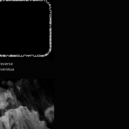
reverse
everotua