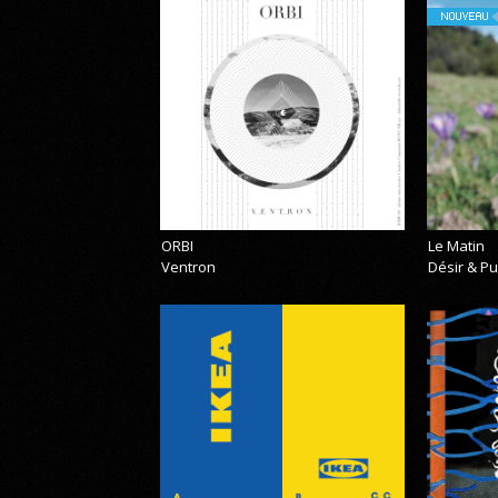
NOUVEAU
ORBI
Le Matin
Ventron
Désir & Pu