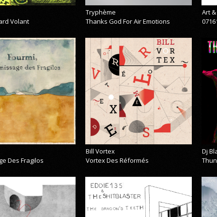
Tryphème
Art 
ard Volant
Thanks God For Air Emotions
0716
Bill Vortex
Dj B
ge Des Fragilos
Vortex Des Réformés
Thun