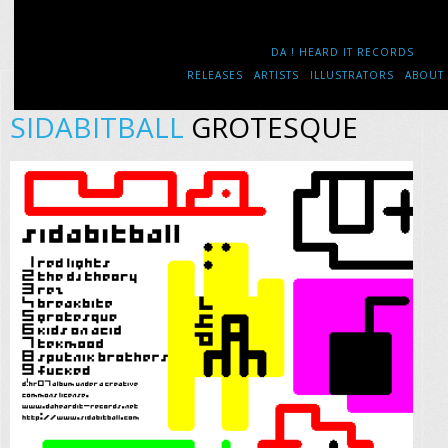
DA ! HEARD IT RECORDS
RELEASES
ARTISTS
ILLUSTRATORS
ABOUT
SIDABITBALL
GROTESQUE