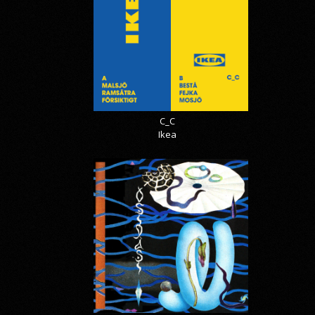
C_C
Ikea