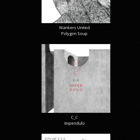
Wankers United
Polygon Soup
C_C
Impendulo