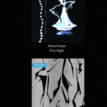
Méryll Ampe
Évry Night
NOUVEAU