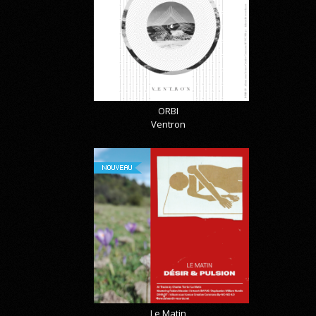
ORBI
Ventron
NOUVEAU
Le Matin