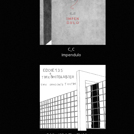
C_C
Impendulo