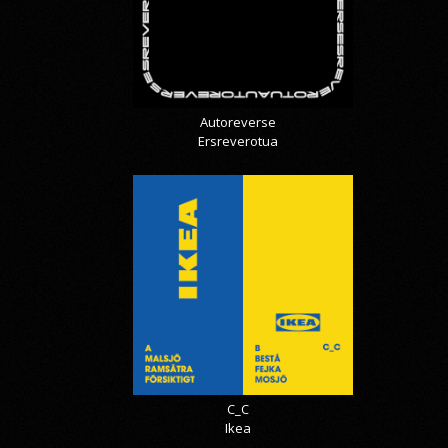
Autoreverse
Ersreverotua
C_C
Ikea