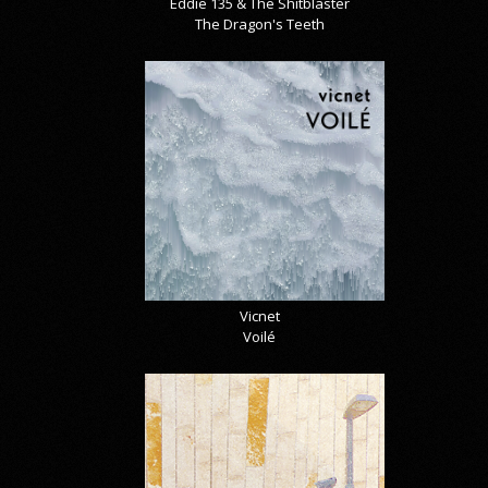
Eddie 135 & The Shitblaster
The Dragon's Teeth
Vicnet
Voilé