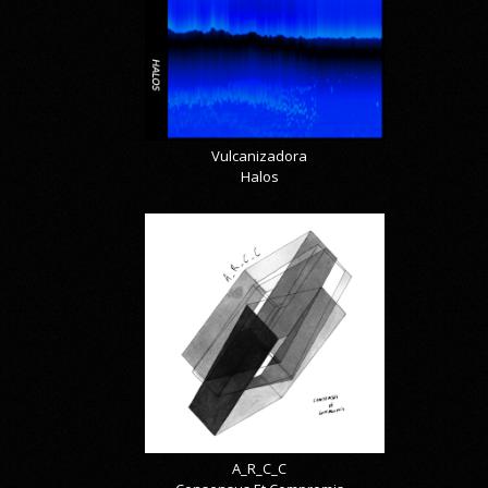
Vulcanizadora
Halos
A_R_C_C