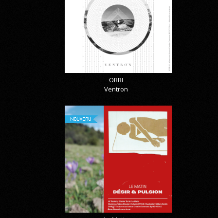
ORBI
Ventron
NOUVEAU