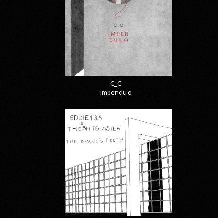
C_C
Impendulo