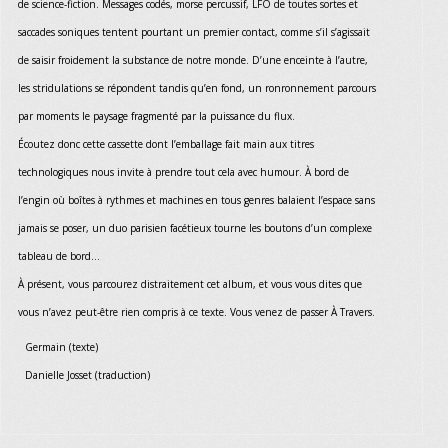
de science-fiction. Messages codés, morse percussif, LFO de toutes sortes et
saccades soniques tentent pourtant un premier contact, comme s’il s’agissait
de saisir froidement la substance de notre monde. D’une enceinte à l’autre,
les stridulations se répondent tandis qu’en fond, un ronronnement parcours
par moments le paysage fragmenté par la puissance du flux.
Écoutez donc cette cassette dont l’emballage fait main aux titres
technologiques nous invite à prendre tout cela avec humour. À bord de
l’engin où boîtes à rythmes et machines en tous genres balaient l’espace sans
jamais se poser, un duo parisien facétieux tourne les boutons d’un complexe
tableau de bord...
À présent, vous parcourez distraitement cet album, et vous vous dites que
vous n’avez peut-être rien compris à ce texte. Vous venez de passer À Travers.
Germain (texte)
Danielle Josset (traduction)