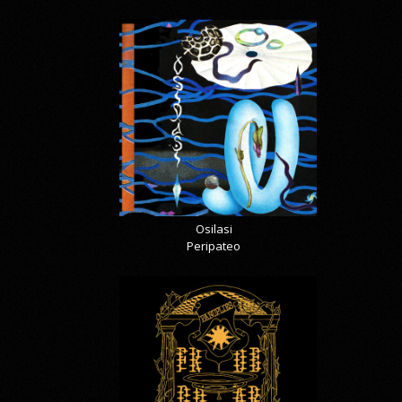
Osilasi
Peripateo