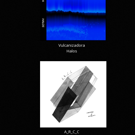
Vulcanizadora
Halos
A_R_C_C