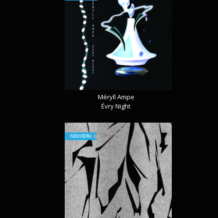
Méryll Ampe
Évry Night
NOUVEAU