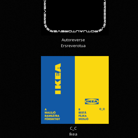
Autoreverse
Ersreverotua
C_C
Ikea