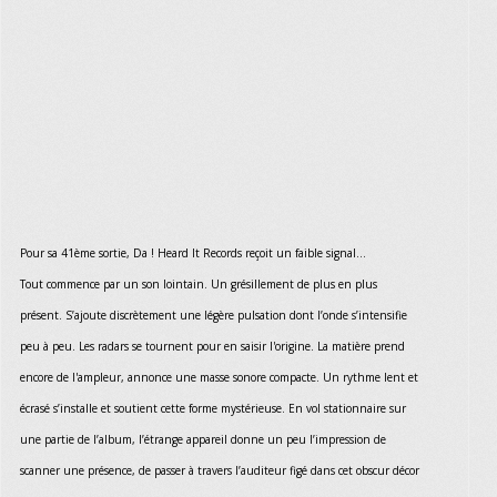
Pour sa 41ème sortie, Da ! Heard It Records reçoit un faible signal...
Tout commence par un son lointain. Un grésillement de plus en plus
présent. S’ajoute discrètement une légère pulsation dont l’onde s’intensifie
peu à peu. Les radars se tournent pour en saisir l'origine. La matière prend
encore de l'ampleur, annonce une masse sonore compacte. Un rythme lent et
écrasé s’installe et soutient cette forme mystérieuse. En vol stationnaire sur
une partie de l’album, l’étrange appareil donne un peu l’impression de
scanner une présence, de passer à travers l’auditeur figé dans cet obscur décor