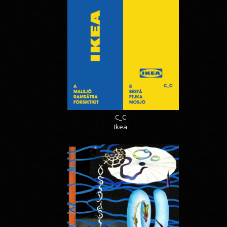
C_C
Ikea