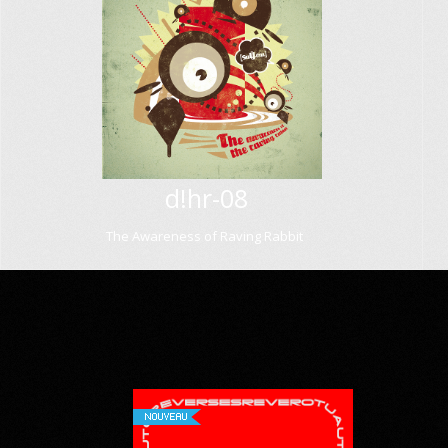
d!hr-08
The Awareness of Raving Rabbit
NOUVEAU