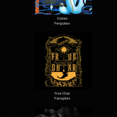
Osilasi
Peripateo
Froe Char
Panoplies