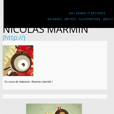
DA ! HEARD IT RECORDS
RELEASES
ARTISTS
ILLUSTRATORS
ABOUT
NICOLAS MARMIN
(http://)
En cours de rédaction. Revenez bientôt !