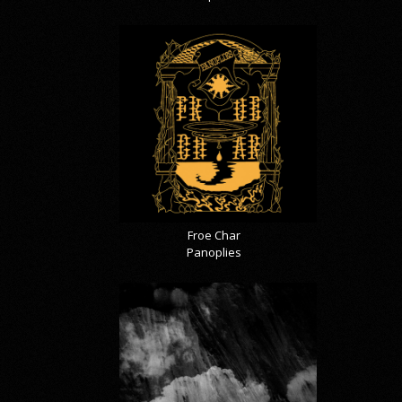
Froe Char
Panoplies