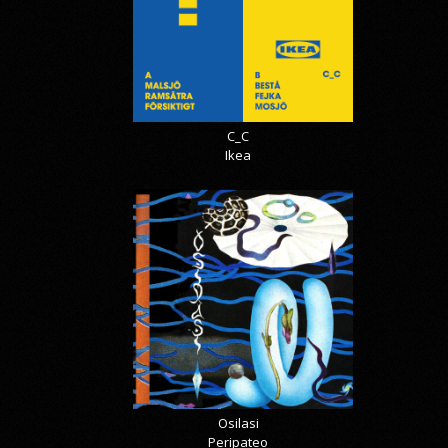
C_C
Ikea
Osilasi
Peripateo