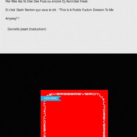
Pee Wee Ass Vs Dee Dee Puss ou encore Dj Kannibal Freak.
Et c’est Slash Norton qui vous le dit : “This Is A Public Fuckin Domain To Me
Anyway” !
Danielle Josset (traduction)
NOUVEAU