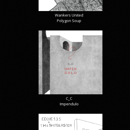
Wankers United
Polygon Soup
C_C
Impendulo