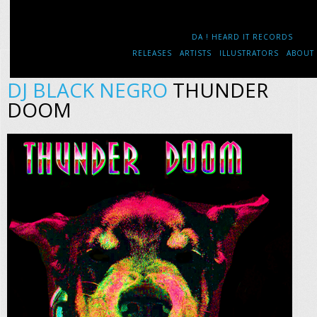
DA ! HEARD IT RECORDS
RELEASES
ARTISTS
ILLUSTRATORS
ABOUT
DJ BLACK NEGRO
THUNDER
DOOM