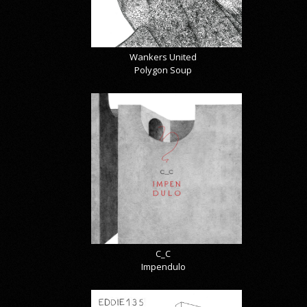
Wankers United
Polygon Soup
C_C
Impendulo