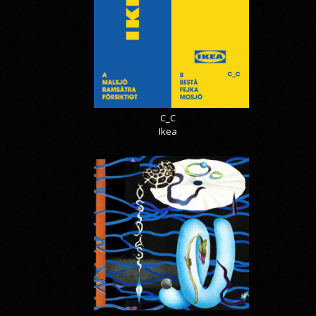
C_C
Ikea