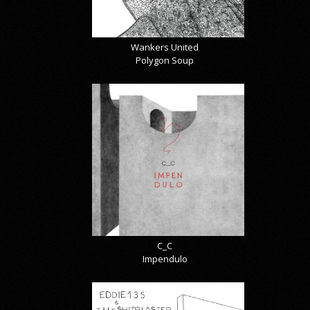
Wankers United
Polygon Soup
C_C
Impendulo