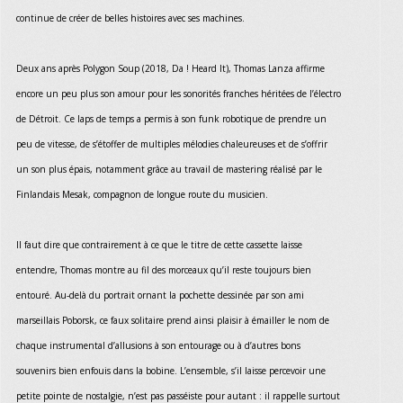
continue de créer de belles histoires avec ses machines.
Deux ans après Polygon Soup (2018, Da ! Heard It), Thomas Lanza affirme
encore un peu plus son amour pour les sonorités franches héritées de l’électro
de Détroit. Ce laps de temps a permis à son funk robotique de prendre un
peu de vitesse, de s’étoffer de multiples mélodies chaleureuses et de s’offrir
un son plus épais, notamment grâce au travail de mastering réalisé par le
Finlandais Mesak, compagnon de longue route du musicien.
Il faut dire que contrairement à ce que le titre de cette cassette laisse
entendre, Thomas montre au fil des morceaux qu’il reste toujours bien
entouré. Au-delà du portrait ornant la pochette dessinée par son ami
marseillais Poborsk, ce faux solitaire prend ainsi plaisir à émailler le nom de
chaque instrumental d’allusions à son entourage ou à d’autres bons
souvenirs bien enfouis dans la bobine. L’ensemble, s’il laisse percevoir une
petite pointe de nostalgie, n’est pas passéiste pour autant : il rappelle surtout