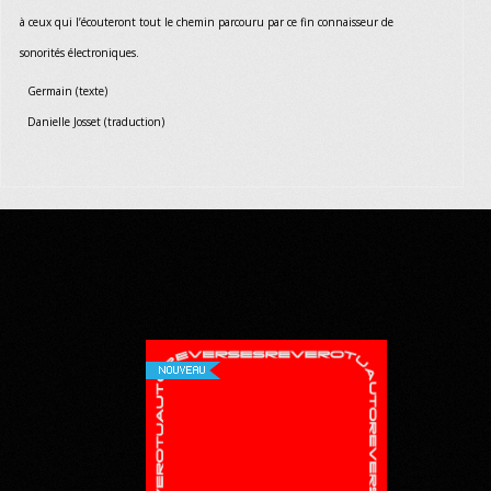
à ceux qui l’écouteront tout le chemin parcouru par ce fin connaisseur de
sonorités électroniques.
Germain (texte)
Danielle Josset (traduction)
NOUVEAU