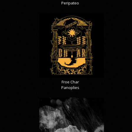
Peripateo
Froe Char
Panoplies