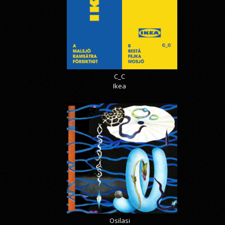
C_C
Ikea
Osilasi