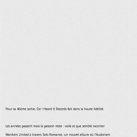
Pour sa 46ème sortie, Da ! Heard It Records fait dans la haute fidélité.
Les années passent mais la passion reste : voilà ce que semble raconter
Wankers United à travers Solo Romance, un nouvel album où l’Audonien