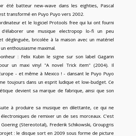
ir été batteur new-wave dans les eighties, Pascal
'est transformé en Puyo Puyo vers 2002.
ordinateur et le logiciel Protools free qui lui ont fourni
n d'élaborer une musique electropop lo-fi un peu
et déglinguée, bricolée à la maison avec un matériel
t un enthousiasme maximal.
onheur : Felix Kubin le signe sur son label Gagarin
our un maxi vinyl "A novel Trick item" (2004). Il
l'Europe - et même à Mexico ! - dansant le Puyo Puyo
ême toujours dans un esprit ludique et low-budget. Ce
gétique devient sa marque de fabrique, ainsi que son
suite à produire sa musique en dilettante, ce qui ne
 électroniques de remixer un de ses morceaux. C'est
l Goering (Stereototal), Frederik Schikowski, Groupgris
projet : le disque sort en 2009 sous forme de picture