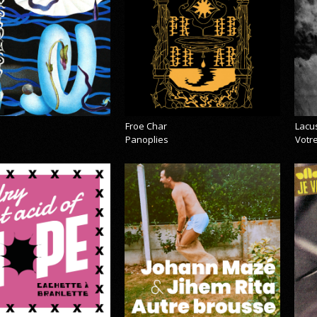
Froe Char
Lacu
Panoplies
Votre