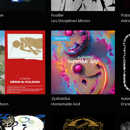
pe
Fusiller
Pobo
Les Disciplines Miroirs
Astr
NOUVEAU
Zyxbotcba
Auto
lsion
Homemade Acid
Ersr