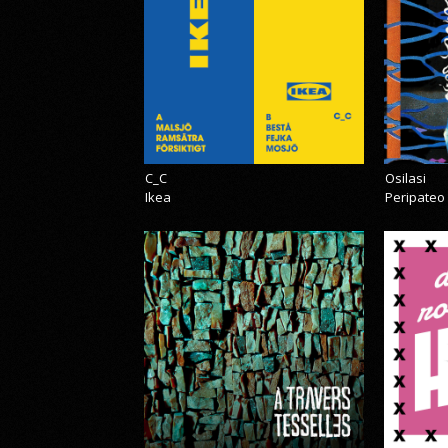
C_C
Osilasi
Ikea
Peripateo