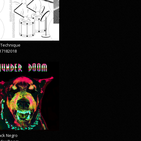
& Technique
17182018
lack Negro