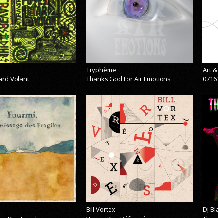
Tryphème
Art 
ard Volant
Thanks God For Air Emotions
0716
Bill Vortex
Dj B