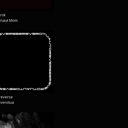
rsk
onaut Mom
reverse
everotua