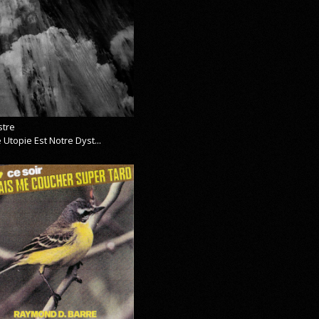
stre
 Utopie Est Notre Dyst...