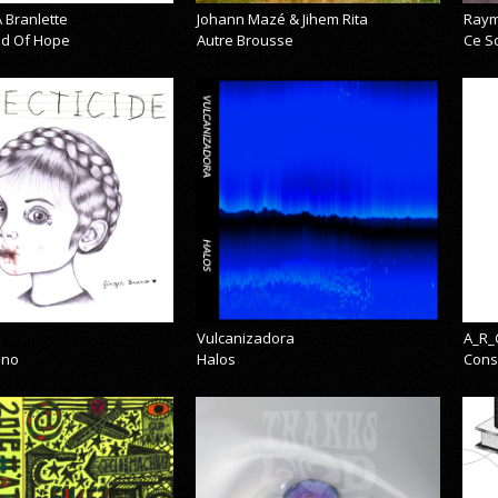
 Branlette
Johann Mazé & Jihem Rita
Raym
cid Of Hope
Autre Brousse
Ce So
Vulcanizadora
A_R_
eno
Halos
Cons