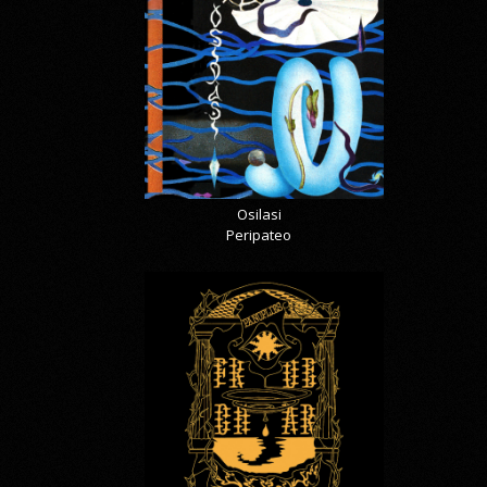
Osilasi
Peripateo