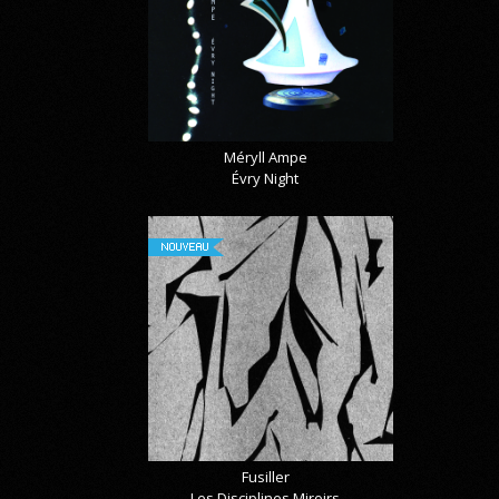
Méryll Ampe
Évry Night
NOUVEAU
Fusiller
Les Disciplines Miroirs