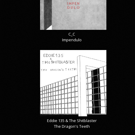
C_C
Impendulo
Eddie 135 & The Shitblaster
The Dragon's Teeth