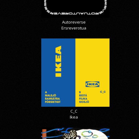
Autoreverse
Ersreverotua
C_C
Ikea