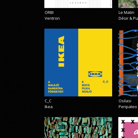
ORBI
Le Matin
Ventron
Désir & Pu
C_C
Osilasi
Ikea
Peripateo