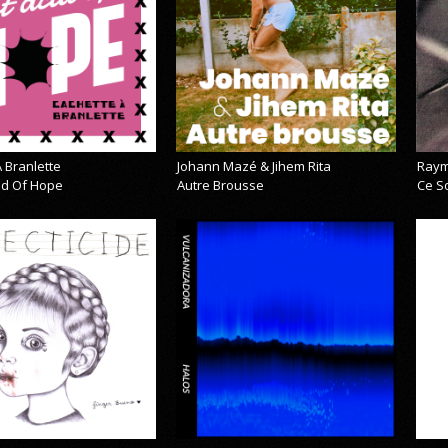
 Branlette
Johann Mazé & Jihem Rita
Raym
cid Of Hope
Autre Brousse
Ce So