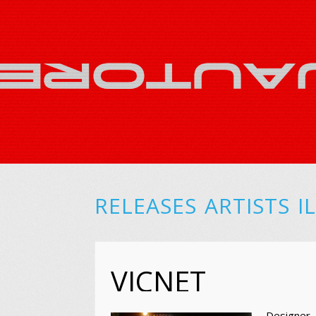
RELEASES
ARTISTS
I
VICNET
Designer 