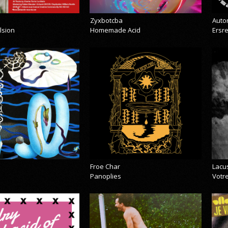
Zyxbotcba
Auto
lsion
Homemade Acid
Ersr
Froe Char
Lacu
Panoplies
Votre