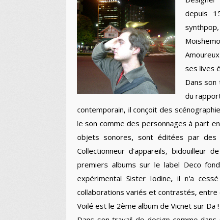
depuis 1
synthpop
Moishemo
Amoureux 
ses lives
Dans son 
du rapport
contemporain, il conçoit des scénographie
le son comme des personnages à part entiè
objets sonores, sont éditées par des
Collectionneur d'appareils, bidouilleur
premiers albums sur le label Deco fond
expérimental Sister Iodine, il n'a ces
collaborations variés et contrastés, entre 
Voilé est le 2ème album de Vicnet sur Da 
Dans son travail de design comme dans 