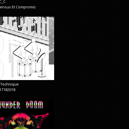
C_C
ensus Et Compromis
& Technique
17182018