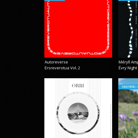
Autoreverse
Méryll Am
Ersreverotua Vol. 2
Évry Night
NOUVEAU