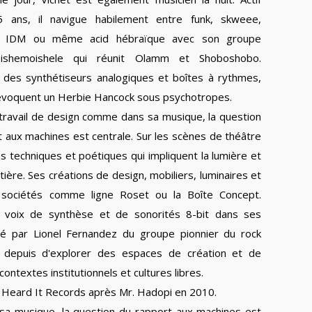
5 ans, il navigue habilement entre funk, skweee,
, IDM ou même acid hébraïque avec son groupe
ishemoishele qui réunit Olamm et Shoboshobo.
des synthétiseurs analogiques et boîtes à rythmes,
 évoquent un Herbie Hancock sous psychotropes.
travail de design comme dans sa musique, la question
 aux machines est centrale. Sur les scènes de théâtre
s techniques et poétiques qui impliquent la lumière et
re. Ses créations de design, mobiliers, luminaires et
 sociétés comme ligne Roset ou la Boîte Concept.
 de voix de synthèse et de sonorités 8-bit dans ses
é par Lionel Fernandez du groupe pionnier du rock
sé depuis d'explorer des espaces de création et de
contextes institutionnels et cultures libres.
! Heard It Records après Mr. Hadopi en 2010.
sa musique, la question du rapport aux machines est