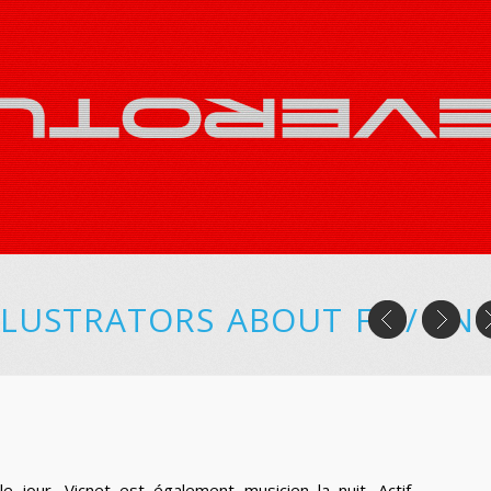
LLUSTRATORS
ABOUT
FR
/
EN
le jour, Vicnet est également musicien la nuit. Actif