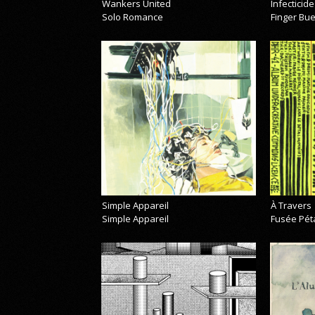
Wankers United
Infecticide
Solo Romance
Finger Bu
Simple Appareil
À Travers
Simple Appareil
Fusée Pét