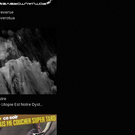
reverse
everotua
stre
 Utopie Est Notre Dyst...