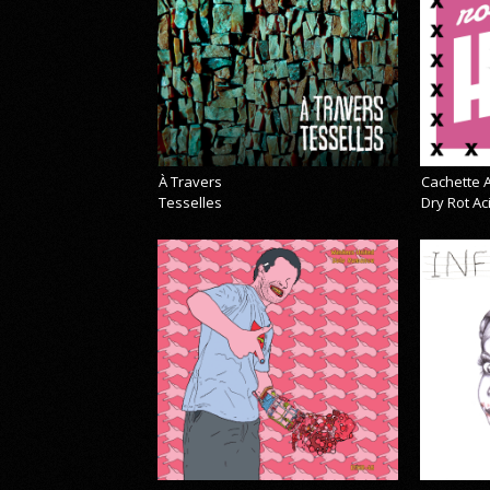
À Travers
Cachette A
Tesselles
Dry Rot A