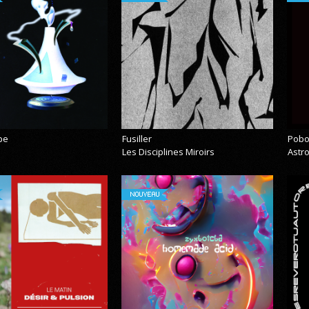
pe
Fusiller
Pobo
Les Disciplines Miroirs
Astr
NOUVEAU