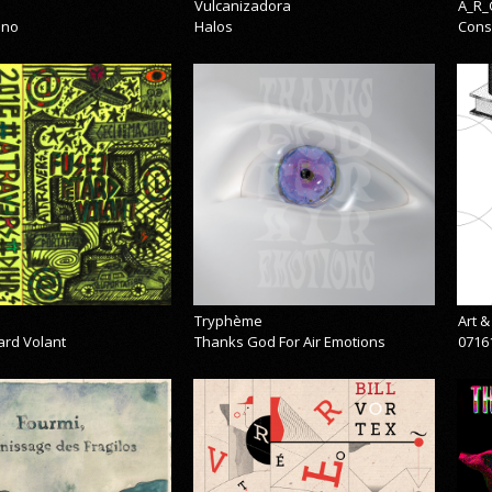
Vulcanizadora
A_R_
eno
Halos
Cons
Tryphème
Art 
ard Volant
Thanks God For Air Emotions
0716