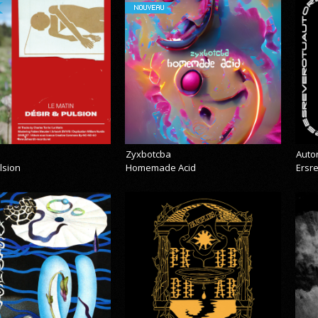
NOUVEAU
Zyxbotcba
Auto
lsion
Homemade Acid
Ersr