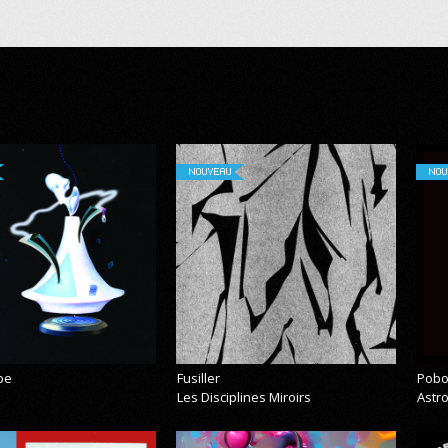
NOUVEAU
NOU
pe
Fusiller
Pobo
Les Disciplines Miroirs
Astr