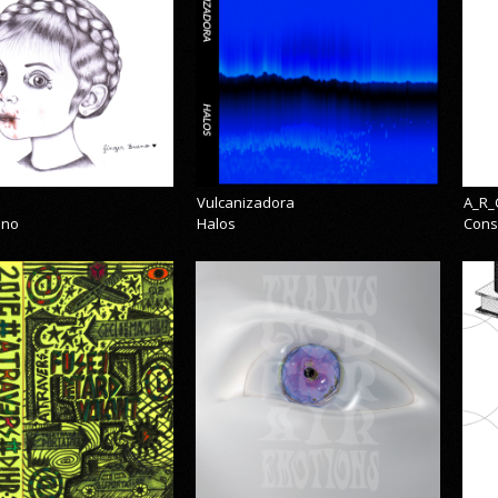
Vulcanizadora
A_R_
eno
Halos
Cons