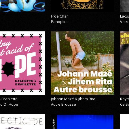
Froe Char
Lacu
Panoplies
Votre
 Branlette
Johann Mazé & Jihem Rita
Raym
cid Of Hope
Autre Brousse
Ce So