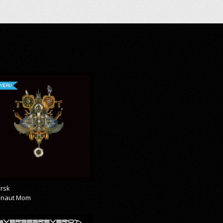
VEAU
rsk
onaut Mom