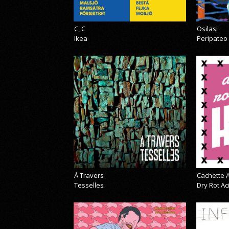
C_C
Osilasi
Ikea
Peripateo
À Travers
Cachette A
Tesselles
Dry Rot A