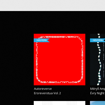
NOUVEAU
NOUVEAU
Autoreverse
Méryll Am
Ersreverotua Vol. 2
Évry Night