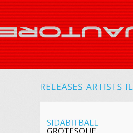
RELEASES
ARTISTS
I
SIDABITBALL
GROTESQUE