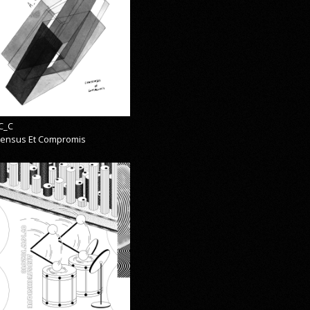
C_C
ensus Et Compromis