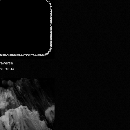
reverse
everotua