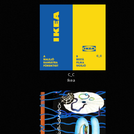
C_C
Ikea