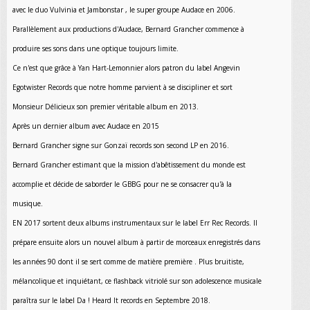
avec le duo Vulvinia et Jambonstar , le super groupe Audace en 2006.
Parallèlement aux productions d'Audace, Bernard Grancher commence à
produire ses sons dans une optique toujours limite.
Ce n'est que grâce à Yan Hart-Lemonnier alors patron du label Angevin
Egotwister Records que notre homme parvient à se discipliner et sort
Monsieur Délicieux son premier véritable album en 2013.
Après un dernier album avec Audace en 2015
Bernard Grancher signe sur Gonzaï records son second LP en 2016.
Bernard Grancher estimant que la mission d'abêtissement du monde est
accomplie et décide de saborder le GBBG pour ne se consacrer qu'à la
musique.
EN 2017 sortent deux albums instrumentaux sur le label Err Rec Records. Il
prépare ensuite alors un nouvel album à partir de morceaux enregistrés dans
les années 90 dont il se sert comme de matière première . Plus bruitiste,
mélancolique et inquiétant, ce flashback vitriolé sur son adolescence musicale
paraîtra sur le label Da ! Heard It records en Septembre 2018.