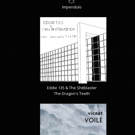
C_C
Impendulo
Eddie 135 & The Shitblaster
The Dragon's Teeth